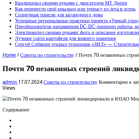
Квадроцикл своими руками с двигателем МТ Днепр
Как перенести своё крыльцо или террасу из лета в осень
Солнечные панели для загородного дома
Успешные региональные практики проекта «Умный город
Преобразователи напряжения DC-DC: принцип работы, в
Электрокотел своими руками: фото и описание изготовле
Лучшие сорта картофеля для зимнего хранения
Сергей Собянин открыл технопарк «ЗИЛ» — Строительна
Home
/
Советы по строительству
/
Почти 70 незаконных строе
Почти 70 незаконных строений ликвид
admin
17.07.2024
Советы по строительству
Комментарии
к за
Views
Содержание: