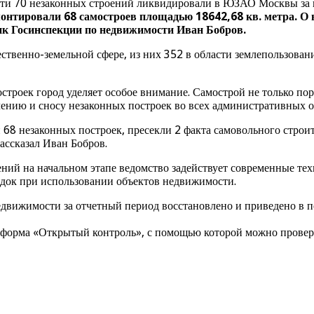
очти 70 незаконных строений ликвидировали в ЮЗАО Москвы за
онтировали 68 самостроев площадью 18642,68 кв. метра. О
ик Госинспекции по недвижимости Иван Бобров.
твенно-земельной сфере, из них 352 в области землепользовани
троек город уделяет особое внимание. Самострой не только пор
чению и сносу незаконных построек во всех административных о
8 незаконных построек, пресекли 2 факта самовольного строите
ассказал Иван Бобров.
ний на начальном этапе ведомство задействует современные тех
док при использовании объектов недвижимости.
едвижимости за отчетный период восстановлено и приведено в п
тформа «Открытый контроль», с помощью которой можно провери