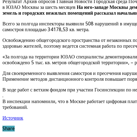
Результат Архив опросов Главная Новости Городская среда П
в ЮЗАО Москвы за шесть месяцев
На юго-западе Москвы дем
земель и городских нежилых помещений рассказал начальн
Всего за полгода инспекторы выявили 508 нарушений в имущес
самостроя площадью 34178,53 кв. метра.
Освобождению общегородского пространства от незаконных пос
здоровью жителей, поэтому ведется системная работа по пресе
«За полгода на территории ЮЗАО специалисты демонтировали 6
освобождено 5 тыс. кв. метров общегородской территории», – р
Для своевременного выявления самостроя и пресечения наруше
Применение методов дистанционного контроля повышает поря
В ходе работ с ветхим фондом при участии Госинспекции по н
.
В инспекции напомнили, что в Москве работает цифровая пла
требований.
Источник
Share