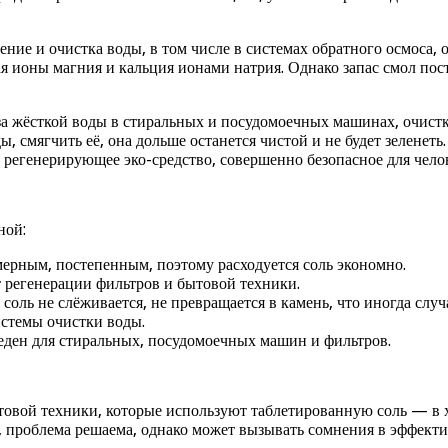
ние и очистка воды, в том числе в системах обратного осмоса,
я ионы магния и кальция ионами натрия. Однако запас смол пос
а жёсткой воды в стиральных и посудомоечных машинах, очистк
, смягчить её, она дольше останется чистой и не будет зеленет
о регенерирующее эко-средство, совершенно безопасное для чело
ной:
мерным, постепенным, поэтому расходуется соль экономно.
т регенерации фильтров и бытовой техники.
 соль не слёживается, не превращается в камень, что иногда слу
истемы очистки воды.
реден для стиральных, посудомоечных машин и фильтров.
товой техники, которые используют таблетированную соль — в 
 проблема решаема, однако может вызывать сомнения в эффекти