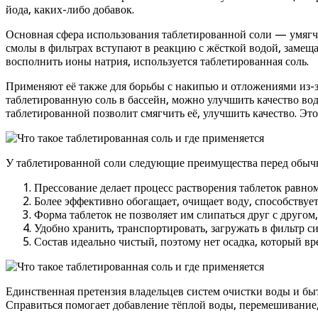
йода, каких-либо добавок.
Основная сфера использования таблетированной соли — умягче
смолы в фильтрах вступают в реакцию с жёсткой водой, замеща
восполнить ионы натрия, используется таблетированная соль.
Применяют её также для борьбы с накипью и отложениями из-з
таблетированную соль в бассейн, можно улучшить качество воды
таблетированной позволит смягчить её, улучшить качество. Эт
У таблетированной соли следующие преимущества перед обыч
Прессование делает процесс растворения таблеток равно
Более эффективно обогащает, очищает воду, способствуе
Форма таблеток не позволяет им слипаться друг с другом,
Удобно хранить, транспортировать, загружать в фильтр с
Состав идеально чистый, поэтому нет осадка, который в
Единственная претензия владельцев систем очистки воды и бы
Справиться помогает добавление тёплой воды, перемешивание,