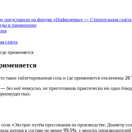
» представили на форуме «Цифроземье» — Строительная газета
иды и применение
ния
я газета
 где применяется
применяется
то такое таблетированная соль и где применяется
отключены
26 
 — без неё невкусно, не приготовишь практически ни одно блюдо
преимуществах.
 соли «Экстра» путём прессования на производстве. Диаметр с
 натрия в составе не менее 99,5%, у многих производителей эт