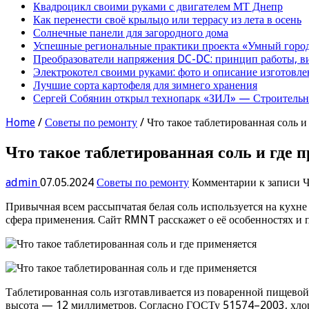
Квадроцикл своими руками с двигателем МТ Днепр
Как перенести своё крыльцо или террасу из лета в осень
Солнечные панели для загородного дома
Успешные региональные практики проекта «Умный город
Преобразователи напряжения DC-DC: принцип работы, в
Электрокотел своими руками: фото и описание изготовле
Лучшие сорта картофеля для зимнего хранения
Сергей Собянин открыл технопарк «ЗИЛ» — Строительна
Home
/
Советы по ремонту
/
Что такое таблетированная соль и
Что такое таблетированная соль и где 
admin
07.05.2024
Советы по ремонту
Комментарии
к записи Ч
Привычная всем рассыпчатая белая соль используется на кухне
сфера применения. Сайт RMNT расскажет о её особенностях и 
Таблетированная соль изготавливается из поваренной пищевой
высота — 12 миллиметров. Согласно ГОСТу 51574–2003, хлорида