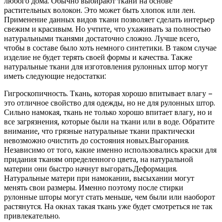
любого дома. Обычно выбирают ткани на основе
растительных волокон. Это может быть хлопок или лен.
Применение данных видов ткани позволяет сделать интерьер
свежим и красивым. Но учтите, что ухаживать за полностью
натуральными тканями достаточно сложно. Лучше всего,
чтобы в составе было хоть немного синтетики. В таком случае
изделие не будет терять своей формы и качества. Также
натуральные ткани для изготовления рулонных штор могут
иметь следующие недостатки:
Гигроскопичность. Ткань, которая хорошо впитывает влагу –
это отличное свойство для одежды, но не для рулонных штор.
Сильно намокая, ткань не только хорошо впитает влагу, но и
все загрязнения, которые были на ткани или в воде. Обратите
внимание, что грязные натуральные ткани практически
невозможно очистить до состояния новых.Выгорания.
Независимо от того, какие именно использовались краски для
придания тканям определенного цвета, на натуральной
материи они быстро начнут выгорать.Деформация.
Натуральные матери при намокании, высыхании могут
менять свои размеры. Именно поэтому после стирки
рулонные шторы могут стать меньше, чем были или наоборот
растянутся. На окнах такая ткань уже будет смотреться не так
привлекательно.