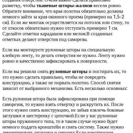
разметку, чтобы
тканевые шторы-жалюзи
весели ровно.
Обратите внимание, что края полотна обязательно должны
немного зайти за края оконного проема (примерно на 1,5-2
см). Если же монтаж осуществляется на потолок или стену, то
от откосов обязательно нужно отступить примерно 1 см.
Сделайте отметки карадашом или мелом.В созданных
отметках делают отверстия под саморезы.
Если вы монтируете рулонные шторы на специальную
клейкую ленту, то делать отверстия не нужно. Ленту нужно
ровно и качественно зафиксировать к поверхности.
Если вы решили снять
рулонные шторы
и постирать их, то
это нужно сделать правильно, чтобы не повредить
конструкцию, а также не порвать полотно. Способ снятия
зависит от выбранного механизма. Есть несколько основных:
Есть рулонная штора была зафиксирована при помощи
саморезов, то нужно взять отвертку и раскрутить их. После
этого нужно снять конструкцию, не забыв извлечь боковые
заглушки и шестеренку с цепочкой.Если у вас рулонные
шторы пружинного типа, то в таком случае нужно будет
немного поддеть кронштейн и снять систему. Также нужно
демонтировать заглушки и цепочку.Если конструкция