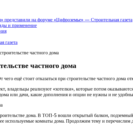
» представили на форуме «Цифроземье» — Строительная газета
иды и применение
ния
я газета
 строительстве частного дома
ительстве частного дома
т чего ещё стоит отказаться при строительстве частного дома
от
роект, владельцы реализуют «хотелки», которые потом оказыва
 дома или дачи, какие дополнения и опции не нужны и не удобны
 строительстве дома. В ТОП-5 вошли открытый балкон, подземны
енее используемые комнаты дома. Продолжим тему и перечислим 