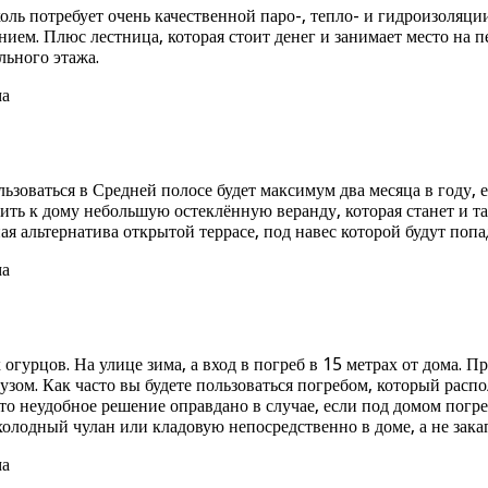
ль потребует очень качественной паро-, тепло- и гидроизоляци
ем. Плюс лестница, которая стоит денег и занимает место на п
льного этажа.
ьзоваться в Средней полосе будет максимум два месяца в году, 
ить к дому небольшую остеклённую веранду, которая станет и т
ая альтернатива открытой террасе, под навес которой будут попа
огурцов. На улице зима, а вход в погреб в 15 метрах от дома. Пр
рузом. Как часто вы будете пользоваться погребом, который расп
то неудобное решение оправдано в случае, если под домом погр
холодный чулан или кладовую непосредственно в доме, а не зака