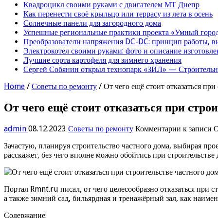
Квадроцикл своими руками с двигателем МТ Днепр
Как перенести своё крыльцо или террасу из лета в осень
Солнечные панели для загородного дома
Успешные региональные практики проекта «Умный город
Преобразователи напряжения DC-DC: принцип работы, в
Электрокотел своими руками: фото и описание изготовле
Лучшие сорта картофеля для зимнего хранения
Сергей Собянин открыл технопарк «ЗИЛ» — Строительна
Home
/
Советы по ремонту
/
От чего ещё стоит отказаться при
От чего ещё стоит отказаться при стро
admin
08.12.2023
Советы по ремонту
Комментарии
к записи О
Зачастую, планируя строительство частного дома, выбирая п
расскажет, без чего вполне можно обойтись при строительстве
Портал Rmnt.ru писал, от чего целесообразно отказаться при
а также зимний сад, бильярдная и тренажёрный зал, как наим
Содержание: