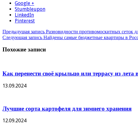
Google +
Stumbleupon
LinkedIn
Pinterest
Предыдущая запись
Разновидности противомоскитных сеток дл
Следующая запись
Найдены самые бюджетные квартиры в Росс
Похожие записи
Как перенести своё крыльцо или террасу из лета в
13.09.2024
Лучшие сорта картофеля для зимнего хранения
12.09.2024