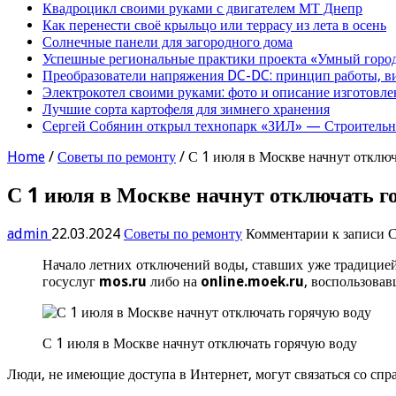
Квадроцикл своими руками с двигателем МТ Днепр
Как перенести своё крыльцо или террасу из лета в осень
Солнечные панели для загородного дома
Успешные региональные практики проекта «Умный город
Преобразователи напряжения DC-DC: принцип работы, в
Электрокотел своими руками: фото и описание изготовле
Лучшие сорта картофеля для зимнего хранения
Сергей Собянин открыл технопарк «ЗИЛ» — Строительна
Home
/
Советы по ремонту
/
С 1 июля в Москве начнут отключ
С 1 июля в Москве начнут отключать г
admin
22.03.2024
Советы по ремонту
Комментарии
к записи С
Начало летних отключений воды, ставших уже традицией
госуслуг
mos.ru
либо на
online.moek.ru
, воспользовав
С 1 июля в Москве начнут отключать горячую воду
Люди, не имеющие доступа в Интернет, могут связаться со сп