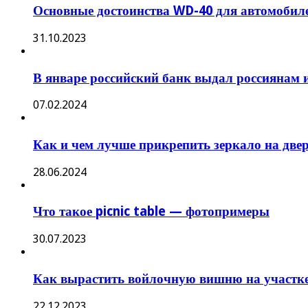
Основные достоинства WD-40 для автомобил
31.10.2023
В январе российский банк выдал россиянам 
07.02.2024
Как и чем лучше прикрепить зеркало на две
28.06.2024
Что такое picnic table — фотопримеры
30.07.2023
Как вырастить войлочную вишню на участк
22.12.2023