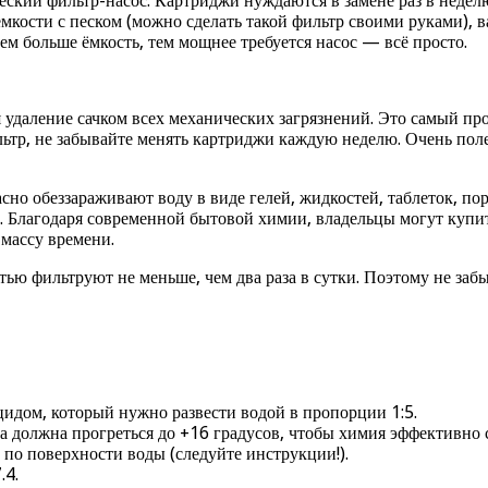
еский фильтр-насос. Картриджи нуждаются в замене раз в недел
 ёмкости с песком (можно сделать такой фильтр своими руками),
ем больше ёмкость, тем мощнее требуется насос — всё просто.
 удаление сачком всех механических загрязнений. Это самый про
тр, не забывайте менять картриджи каждую неделю. Очень поле
но обеззараживают воду в виде гелей, жидкостей, таблеток, пор
 Благодаря современной бытовой химии, владельцы могут купит
 массу времени.
ью фильтруют не меньше, чем два раза в сутки. Поэтому не заб
цидом, который нужно развести водой в пропорции 1:5.
на должна прогреться до +16 градусов, чтобы химия эффективно 
по поверхности воды (следуйте инструкции!).
.4.