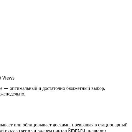
6 Views
ные — оптимальный и достаточно бюджетный выбор.
еженедельно.
капывает или облицовывает досками, превращая в стационарный
акой искусственный водоём портал Rmnt.ru подробно