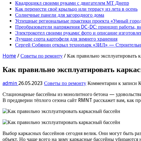
Квадроцикл своими руками с двигателем МТ Днепр
Как перенести своё крыльцо или террасу из лета в осень
Солнечные панели для загородного дома
Успешные региональные практики проекта «Умный город
Преобразователи напряжения DC-DC: принцип работы, в
Электрокотел своими руками: фото и описание изготовле
Лучшие сорта картофеля для зимнего хранения
Сергей Собянин открыл технопарк «ЗИЛ» — Строительна
Home
/
Советы по ремонту
/
Как правильно эксплуатировать 
Как правильно эксплуатировать карка
admin
26.05.2023
Советы по ремонту
Комментарии
к записи К
Стационарные бассейны из монолитного бетона — удовольстви
В преддверии тёплого сезона сайт RMNT расскажет вам, как пр
Выбор каркасных бассейнов сегодня велик. Они могут быть раз
объект. Но чаще всего на зиму каркасные бассейны убираются