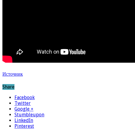
Источник
Share
Facebook
Twitter
Google +
Stumbleupon
LinkedIn
Pinterest