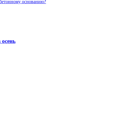
о бетонному основанию?
 осень