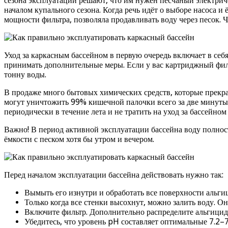
сезона эксплуатации решают, что им нужен песчаный электрич
началом купального сезона. Когда речь идёт о выборе насоса и
мощности фильтра, позволяла продавливать воду через песок. Ч
Уход за каркасным бассейном в первую очередь включает в себя
принимать дополнительные меры. Если у вас картриджный филь
тонну воды.
В продаже много бытовых химических средств, которые прекрас
могут уничтожить 99% кишечной палочки всего за две минуты.
периодически в течение лета и не тратить на уход за бассейном
Важно! В период активной эксплуатации бассейна воду полност
ёмкости с песком хотя бы утром и вечером.
Перед началом эксплуатации бассейна действовать нужно так:
Вымыть его изнутри и обработать все поверхности альги
Только когда все стенки высохнут, можно залить воду. О
Включите фильтр. Дополнительно распределите альгицид 
Убедитесь, что уровень pH составляет оптимальные 7.2–7