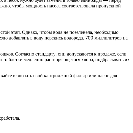
ю, а песок нужно будет заменить только единожды — перед
 важно, чтобы мощность насоса соответствовала пропускной
стой этап. Однако, чтобы вода не позеленела, необходимо
зно добавлять в воду перекись водорода, 700 миллилитров на
ошков. Согласно стандарту, они допускаются к продаже, если
ь таблетки медленно растворяющегося хлора, подбрасывать их
ывайте включать свой картриджный фильтр или насос для
сработала.