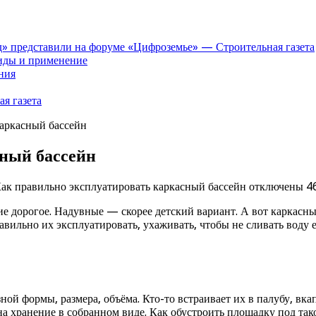
» представили на форуме «Цифроземье» — Строительная газета
иды и применение
ния
я газета
каркасный бассейн
сный бассейн
ак правильно эксплуатировать каркасный бассейн
отключены
4
е дорогое. Надувные — скорее детский вариант. А вот каркас
авильно их эксплуатировать, ухаживать, чтобы не сливать воду 
ной формы, размера, объёма. Кто-то встраивает их в палубу, в
 на хранение в собранном виде. Как обустроить площадку под т