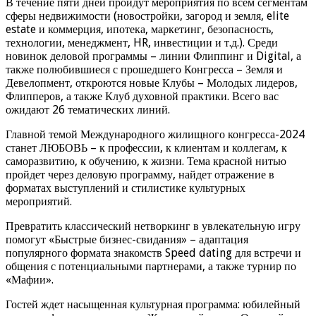
В течение пяти дней пройдут мероприятия по всем сегментам
сферы недвижимости (новостройки, загород и земля, elite
estate и коммерция, ипотека, маркетинг, безопасность,
технологии, менеджмент, HR, инвестиции и т.д.). Среди
новинок деловой программы – линии Флиппинг и Digital, а
также полюбившиеся с прошедшего Конгресса – Земля и
Девелопмент, откроются новые Клубы – Молодых лидеров,
Флипперов, а также Клуб духовной практики. Всего вас
ожидают 26 тематических линий.
Главной темой Международного жилищного конгресса-2024
станет ЛЮБОВЬ – к профессии, к клиентам и коллегам, к
саморазвитию, к обучению, к жизни. Тема красной нитью
пройдет через деловую программу, найдет отражение в
форматах выступлений и стилистике культурных
мероприятий.
Превратить классический нетворкинг в увлекательную игру
помогут «Быстрые бизнес-свидания» – адаптация
популярного формата знакомств Speed dating для встречи и
общения с потенциальными партнерами, а также турнир по
«Мафии».
Гостей ждет насыщенная культурная программа: юбилейный