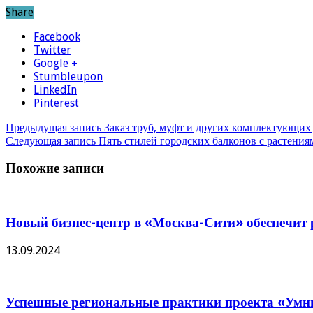
Share
Facebook
Twitter
Google +
Stumbleupon
LinkedIn
Pinterest
Предыдущая запись
Заказ труб, муфт и других комплектующих
Следующая запись
Пять стилей городских балконов с растения
Похожие записи
Новый бизнес-центр в «Москва-Сити» обеспечит р
13.09.2024
Успешные региональные практики проекта «Умны