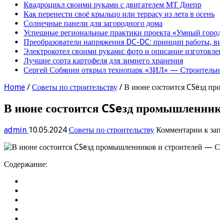
Квадроцикл своими руками с двигателем МТ Днепр
Как перенести своё крыльцо или террасу из лета в осень
Солнечные панели для загородного дома
Успешные региональные практики проекта «Умный город
Преобразователи напряжения DC-DC: принцип работы, в
Электрокотел своими руками: фото и описание изготовле
Лучшие сорта картофеля для зимнего хранения
Сергей Собянин открыл технопарк «ЗИЛ» — Строительна
Home
/
Советы по строительству
/
В июне состоится CSeзд пр
В июне состоится CSeзд промышленник
admin
10.05.2024
Советы по строительству
Комментарии
к за
Содержание: