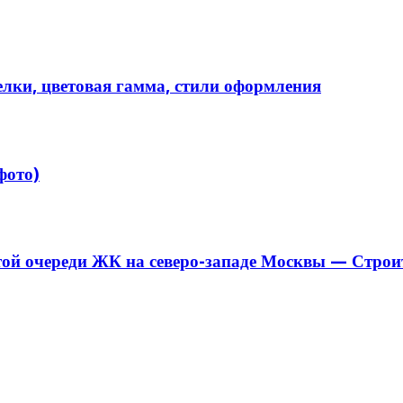
лки, цветовая гамма, стили оформления
фото)
той очереди ЖК на северо-западе Москвы — Строи