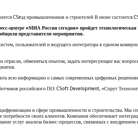
тоится CSeзд промышленников и строителей В июне состоится C
есс-центре «МИА Россия сегодня» пройдет технологическая 
ообщили представители мероприятия.
стем, пользователей и ведущего интегратора в едином коммуни
 отрасли, обменяться опытом, задать интересующие вас вопросы
риятия.
чить всю информацию о самых современных цифровых решениях д
отчиков российского ПО: CSoft Development, «Спрут Технологи
цифровизации в сфере промышленности и строительства. Мы с
е потребности своих клиентов. Компания обеспечивает интегра
ание услуг анализа бизнес-процессов, связанных с внедрением