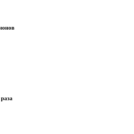
ионов
 раза