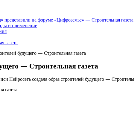
» представили на форуме «Цифроземье» — Строительная газета
иды и применение
ния
я газета
роителей будущего — Строительная газета
дущего — Строительная газета
писи Нейросеть создала образ строителей будущего — Строительн