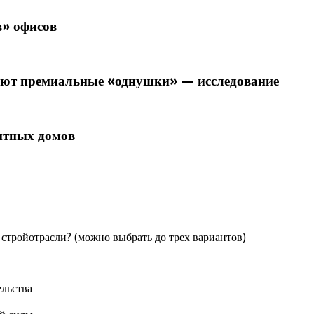
в» офисов
жают премиальные «однушки» — исследование
литных домов
стройотрасли? (можно выбрать до трех вариантов)
ельства