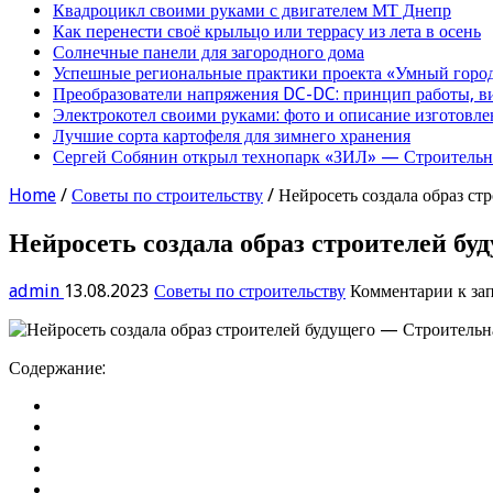
Квадроцикл своими руками с двигателем МТ Днепр
Как перенести своё крыльцо или террасу из лета в осень
Солнечные панели для загородного дома
Успешные региональные практики проекта «Умный город
Преобразователи напряжения DC-DC: принцип работы, в
Электрокотел своими руками: фото и описание изготовле
Лучшие сорта картофеля для зимнего хранения
Сергей Собянин открыл технопарк «ЗИЛ» — Строительна
Home
/
Советы по строительству
/
Нейросеть создала образ ст
Нейросеть создала образ строителей бу
admin
13.08.2023
Советы по строительству
Комментарии
к за
Содержание: