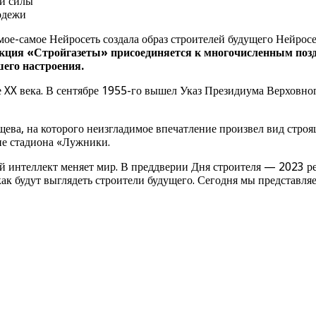
ей силы
одежи
ое-самое Нейросеть создала образ строителей будущего Нейросе
кция «Стройгазеты» присоединяется к многочисленным позд
его настроения.
 XX века. В сентябре 1955-го вышел Указ Президиума Верховно
ева, на которого неизгладимое впечатление произвел вид стро
ие стадиона «Лужники.
ый интеллект меняет мир. В преддверии Дня строителя — 2023 р
как будут выглядеть строители будущего. Сегодня мы представля