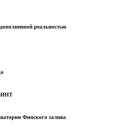
с дополненной реальностью
да
ПРИНТ
кватории Финского залива