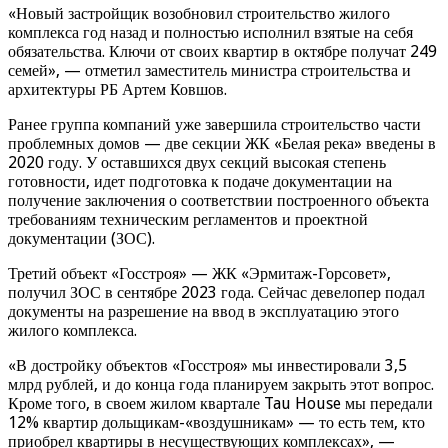
«Новый застройщик возобновил строительство жилого
комплекса год назад и полностью исполнил взятые на себя
обязательства. Ключи от своих квартир в октябре получат 249
семей», — отметил заместитель министра строительства и
архитектуры РБ Артем Ковшов.
Ранее группа компаний уже завершила строительство части
проблемных домов — две секции ЖК «Белая река» введены в
2020 году. У оставшихся двух секций высокая степень
готовности, идет подготовка к подаче документации на
получение заключения о соответствии построенного объекта
требованиям техническим регламентов и проектной
документации (ЗОС).
Третий объект «Госстроя» — ЖК «Эрмитаж-Горсовет»,
получил ЗОС в сентябре 2023 года. Сейчас девелопер подал
документы на разрешение на ввод в эксплуатацию этого
жилого комплекса.
«В достройку объектов «Госстроя» мы инвестировали 3,5
млрд рублей, и до конца года планируем закрыть этот вопрос.
Кроме того, в своем жилом квартале Tau House мы передали
12% квартир дольщикам-«воздушникам» — то есть тем, кто
приобрел квартиры в несуществующих комплексах», —