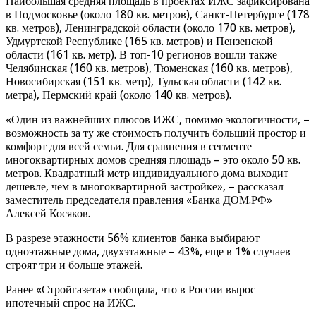
Наибольшая средняя площадь в проектах ИЖС зафиксирована
в Подмосковье (около 180 кв. метров), Санкт-Петербурге (178
кв. метров), Ленинградской области (около 170 кв. метров),
Удмуртской Республике (165 кв. метров) и Пензенской
области (161 кв. метр). В топ-10 регионов вошли также
Челябинская (160 кв. метров), Тюменская (160 кв. метров),
Новосибирская (151 кв. метр), Тульская области (142 кв.
метра), Пермский край (около 140 кв. метров).
«Один из важнейших плюсов ИЖС, помимо экологичности, –
возможность за ту же стоимость получить больший простор и
комфорт для всей семьи. Для сравнения в сегменте
многоквартирных домов средняя площадь – это около 50 кв.
метров. Квадратный метр индивидуального дома выходит
дешевле, чем в многоквартирной застройке», – рассказал
заместитель председателя правления «Банка ДОМ.РФ»
Алексей Косяков.
В разрезе этажности 56% клиентов банка выбирают
одноэтажные дома, двухэтажные – 43%, еще в 1% случаев
строят три и больше этажей.
Ранее «Стройгазета» сообщала, что в России вырос
ипотечный спрос на ИЖС.