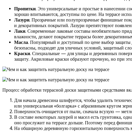
Пропитки
. Это универсальные и простые в нанесении с
хорошо впитываются, доступны по цене. На террасе исп
Лазури
. Прозрачные или полупрозрачные финишные покр
и декоративных покрытий. Лазури препятствуют появле
Лаки
. Современные лаковые составы необязательно прид
влажности, делают покрытие террасы более декоративны
Масла
. Популярный и доступный по цене выбор защиты д
безопасны, подходят для уличных условий, защитный сло
Краски
. Специальные — для улицы и деревянных поверх
защиту. Акриловые краски образуют прочную, но при это
Процесс обработки террасной доски защитными средствами вк
Для начала древесина шлифуется, чтобы удалить техниче
или универсальная «болгарка» с абразивным кругом зерн
Поверхность очищается от пыли, сначала всухую — метло
В составе некоторых лазурей и масел есть грунтовка, од
оно прослужит на террасе дольше. Поэтому перед финишн
На обширную деревянную горизонтальную поверхность ма