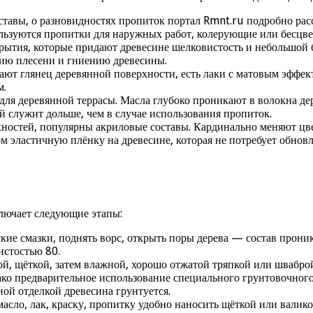
оставы, о разновидностях пропиток портал Rmnt.ru подробно ра
ользуются пропитки для наружных работ, колерующие или бесцве
ытия, которые придают древесине шелковистость и небольшой б
нию плесени и гниению древесины.
ают глянец деревянной поверхности, есть лаки с матовым эффек
м.
ля деревянной террасы. Масла глубоко проникают в волокна дер
й служит дольше, чем в случае использования пропиток.
ностей, популярны акриловые составы. Кардинально меняют цве
м эластичную плёнку на древесине, которая не потребует обнов
лючает следующие этапы:
ские смазки, поднять ворс, открыть поры дерева — состав прон
истостью 80.
й, щёткой, затем влажной, хорошо отжатой тряпкой или шваброй
нако предварительное использование специального грунтовочного
ой отделкой древесина грунтуется.
сло, лак, краску, пропитку удобно наносить щёткой или валико