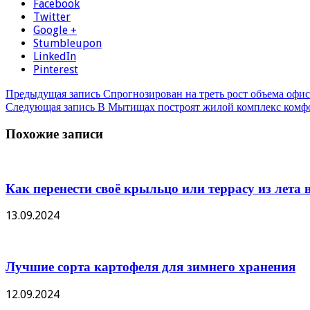
Facebook
Twitter
Google +
Stumbleupon
LinkedIn
Pinterest
Предыдущая запись
Спрогнозирован на треть рост объема офи
Следующая запись
В Мытищах построят жилой комплекс комфо
Похожие записи
Как перенести своё крыльцо или террасу из лета в
13.09.2024
Лучшие сорта картофеля для зимнего хранения
12.09.2024