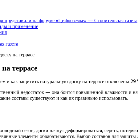
» представили на форуме «Цифроземье» — Строительная газета
иды и применение
ния
я газета
доску на террасе
 на террасе
ем и как защитить натуральную доску на террасе
отключены
29 
твенный недостаток — она боится повышенной влажности и начин
акие составы существуют и как их правильно использовать.
 холодный сезон, доски начнут деформироваться, сереть, потер
ревянные элементы обрабатываются. Выбор составов для защиты 