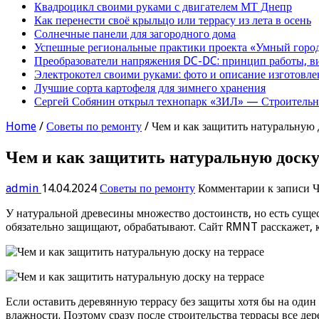
Квадроцикл своими руками с двигателем МТ Днепр
Как перенести своё крыльцо или террасу из лета в осень
Солнечные панели для загородного дома
Успешные региональные практики проекта «Умный город
Преобразователи напряжения DC-DC: принцип работы, в
Электрокотел своими руками: фото и описание изготовле
Лучшие сорта картофеля для зимнего хранения
Сергей Собянин открыл технопарк «ЗИЛ» — Строительна
Home
/
Советы по ремонту
/
Чем и как защитить натуральную 
Чем и как защитить натуральную доску
admin
14.04.2024
Советы по ремонту
Комментарии
к записи Ч
У натуральной древесины множество достоинств, но есть сущес
обязательно защищают, обрабатывают. Сайт RMNT расскажет, к
Если оставить деревянную террасу без защиты хотя бы на один
влажности. Поэтому сразу после строительства террасы все де