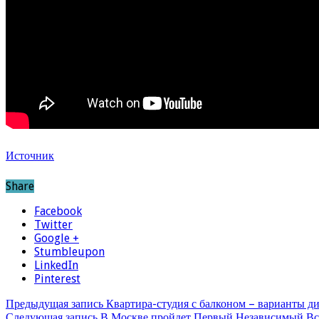
Источник
Share
Facebook
Twitter
Google +
Stumbleupon
LinkedIn
Pinterest
Предыдущая запись
Квартира-студия с балконом – варианты ди
Следующая запись
В Москве пройдет Первый Независимый Вс