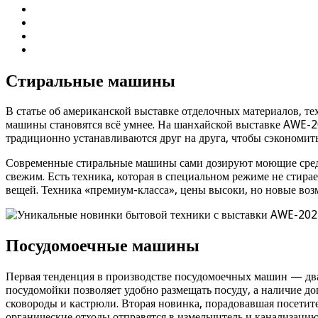
Стиральные машины
В статье об американской выставке отделочных материалов, те
машины становятся всё умнее. На шанхайской выставке AWE-2
традиционно устанавливаются друг на друга, чтобы сэкономить
Современные стиральные машины сами дозируют моющие средств
свежим. Есть техника, которая в специальном режиме не стира
вещей. Техника «премиум-класса», цены высоки, но новые во
Посудомоечные машины
Первая тенденция в производстве посудомоечных машин — два
посудомойки позволяет удобно размещать посуду, а наличие д
сковороды и кастрюли. Вторая новинка, порадовавшая посетите
органические отходы отправятся в измельчитель и канализацию