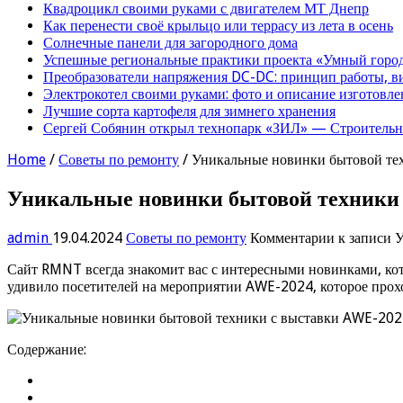
Квадроцикл своими руками с двигателем МТ Днепр
Как перенести своё крыльцо или террасу из лета в осень
Солнечные панели для загородного дома
Успешные региональные практики проекта «Умный город
Преобразователи напряжения DC-DC: принцип работы, в
Электрокотел своими руками: фото и описание изготовле
Лучшие сорта картофеля для зимнего хранения
Сергей Собянин открыл технопарк «ЗИЛ» — Строительна
Home
/
Советы по ремонту
/
Уникальные новинки бытовой те
Уникальные новинки бытовой техники
admin
19.04.2024
Советы по ремонту
Комментарии
к записи 
Сайт RMNT всегда знакомит вас с интересными новинками, кот
удивило посетителей на мероприятии AWE-2024, которое прох
Содержание: