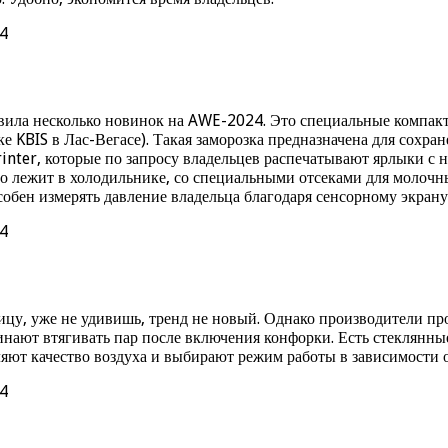
тавила несколько новинок на AWE-2024. Это специальные компак
е KBIS в Лас-Вегасе). Такая заморозка предназначена для сохра
nter, которые по запросу владельцев распечатывают ярлыки с н
то лежит в холодильнике, со специальными отсеками для молочн
собен измерять давление владельца благодаря сенсорному экрану
ицу, уже не удивишь, тренд не новый. Однако производители п
инают втягивать пар после включения конфорки. Есть стеклянн
яют качество воздуха и выбирают режим работы в зависимости о