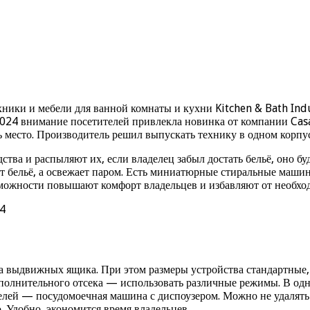
хники и мебели для ванной комнаты и кухни Kitchen & Bath Ind
024 внимание посетителей привлекла новинка от компании Cas
 место. Производитель решил выпускать технику в одном корпусе
а и распыляют их, если владелец забыл достать бельё, оно буд
ет бельё, а освежает паром. Есть миниатюрные стиральные маши
зможности повышают комфорт владельцев и избавляют от необхо
 выдвижных ящика. При этом размеры устройства стандартные,
ополнительного отсека — использовать различные режимы. В од
лей — посудомоечная машина с диспоузером. Можно не удалять о
. Удобно, экономится время владельцев.