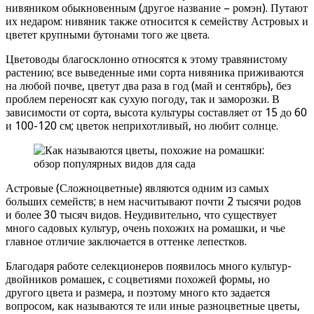
нивяником обыкновенным (другое название – ромэн). Путают
их недаром: нивяник также относится к семейству Астровых и
цветет крупными бутонами того же цвета.
Цветоводы благосклонно относятся к этому травянистому
растению; все выведенные ими сорта нивяника приживаются
на любой почве, цветут два раза в год (май и сентябрь), без
проблем переносят как сухую погоду, так и заморозки. В
зависимости от сорта, высота культуры составляет от 15 до 60
и 100-120 см; цветок неприхотливый, но любит солнце.
Астровые (Сложноцветные) являются одним из самых
больших семейств; в нем насчитывают почти 2 тысячи родов
и более 30 тысяч видов. Неудивительно, что существует
много садовых культур, очень похожих на ромашки, и чье
главное отличие заключается в оттенке лепестков.
Благодаря работе селекционеров появилось много культур-
двойников ромашек, с соцветиями похожей формы, но
другого цвета и размера, и поэтому много кто задается
вопросом, как называются те или иные разноцветные цветы,