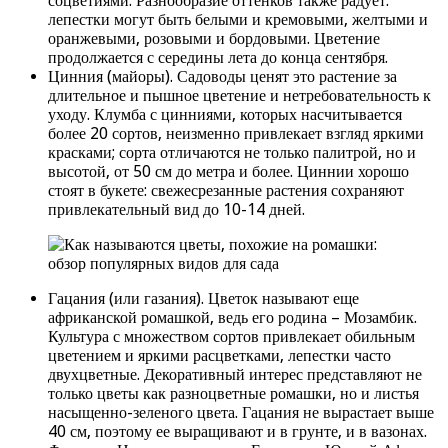
соцветиями. Разнообразие оттенков также радует:
лепестки могут быть белыми и кремовыми, желтыми и
оранжевыми, розовыми и бордовыми. Цветение
продолжается с середины лета до конца сентября.
Цинния (майоры). Садоводы ценят это растение за
длительное и пышное цветение и нетребовательность к
уходу. Клумба с цинниями, которых насчитывается
более 20 сортов, неизменно привлекает взгляд яркими
красками; сорта отличаются не только палитрой, но и
высотой, от 50 см до метра и более. Циннии хорошо
стоят в букете: свежесрезанные растения сохраняют
привлекательный вид до 10-14 дней.
Гацания (или газания). Цветок называют еще
африканской ромашкой, ведь его родина – Мозамбик.
Культура с множеством сортов привлекает обильным
цветением и яркими расцветками, лепестки часто
двухцветные. Декоративный интерес представляют не
только цветы как разноцветные ромашки, но и листья
насыщенно-зеленого цвета. Гацания не вырастает выше
40 см, поэтому ее выращивают и в грунте, и в вазонах.