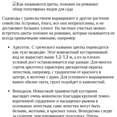
Садоводы с удовольствием выращивают и другие растения
семейства Астровых, благо, все они неприхотливы, и не
доставляют больших хлопот. На частных участках можно
встретить цветы похожие на ромашки, которые называются не
всегда привычными именами, например:
Арктотис. С греческого название цветка переводится
как «ухо медведя». Этот компактный кустарниковый
вид не вырастает выше 1,2-1,3 м, а из-за плохих
условий рост останавливается еще раньше. Для многих
сортов арктотиса характерна двухцветная окраска
лепестков, например, с градиентом от красного в
центре, к желтому с краю. Для успешного выращивания
важно обилие света, грунт подойдет и каменистый.
Венидиум. Невысокий травянистый кустарник
выглядит очень живописно благодаря крупной темно-
коричневой сердцевине и насыщенно-рыжим в
основании лепесткам; сами лепестки могут быть
белыми, желтыми, в красных тонах. Венидиумы следят
за солнцем, чем напоминают подсолнух. Цветы