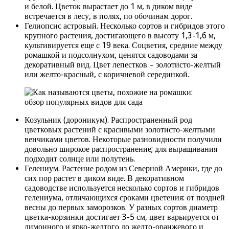
и белой. Цветок вырастает до 1 м, в диком виде
встречается в лесу, в полях, по обочинам дорог.
Гелиопсис астровый. Несколько сортов и гибридов этого
крупного растения, достигающего в высоту 1,3-1,6 м,
культивируется еще с 19 века. Соцветия, средние между
ромашкой и подсолнухом, ценятся садоводами за
декоративный вид. Цвет лепестков – золотисто-желтый
или желто-красный, с коричневой серединкой.
Козульник (дороникум). Распространенный род
цветковых растений с красивыми золотисто-желтыми
венчиками цветов. Некоторые разновидности получили
довольно широкое распространение; для выращивания
подходит солнце или полутень.
Гелениум. Растение родом из Северной Америки, где до
сих пор растет в диком виде. В декоративном
садоводстве используется несколько сортов и гибридов
гелениума, отличающихся сроками цветения: от поздней
весны до первых заморозков. У разных сортов диаметр
цветка-корзинки достигает 3-5 см, цвет варьируется от
лимонного и ярко-желтого до желто-оранжевого и