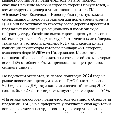
квадратного метра в премиум-классе, на этот процесс
оказывает влияние высокий спрос со стороны покупателей, –
комментирует акционер и управляющий партнер ГК
«Основа» Олег Колченко. – Новостройки премиум-класса
сейчас являются золотой серединой для покупателей жилья в
ЦАО: они не уступают по качеству более дорогим проектам и
предлагают комплексную социальную и коммерческую
инфраструктуру. Особенно высок спрос в премиум-классе на
объекты с уникальной архитектурой от именитых дизайнеров,
такие как, в частности, комплекс RED7 на Садовом кольце,
концепция архитектуры которого принадлежит авторству
культового бюро MVRDV из Нидерландов. Кроме того,
повышенный спрос наблюдается на готовые объекты, которых
всего 18% от общего объема предложения в центре в этом
сегменте рынка».
По подсчетам экспертов, за первое полугодие 2024 года на
рынке новостроек премиум-класса в ЦАО было заключено
520 сделок по ДДУ, тогда как за аналогичный период 2023
года их было 272, что свидетельствует о росте спроса на 91%.
«На рынке новостроек премиум-класса есть много объектов за
пределами ЦАО, но в приоритете у покупательской аудитории
все равно остается центр, – говорит директор управления