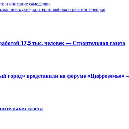
то и описание самоделки
омашней кухне, критерии выбора и рейтинг брендов
аботой 17,5 тыс. человек — Строительная газета
й город» представили на форуме «Цифроземье» —
ительная газета