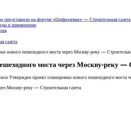
» представили на форуме «Цифроземье» — Строительная газета
иды и применение
ния
я газета
ки нового пешеходного моста через Москву-реку — Строительна
ешеходного моста через Москву-реку — 
писи Утвержден проект планировки нового пешеходного моста ч