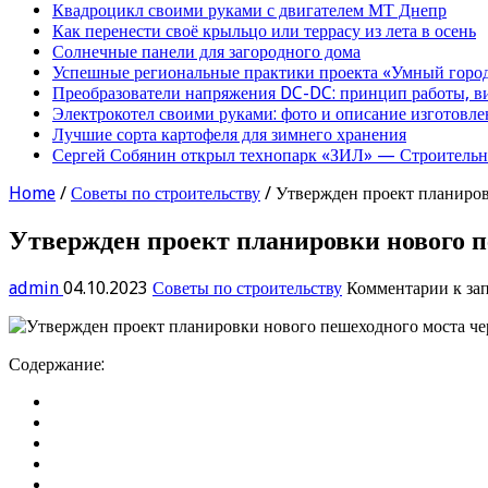
Квадроцикл своими руками с двигателем МТ Днепр
Как перенести своё крыльцо или террасу из лета в осень
Солнечные панели для загородного дома
Успешные региональные практики проекта «Умный город
Преобразователи напряжения DC-DC: принцип работы, в
Электрокотел своими руками: фото и описание изготовле
Лучшие сорта картофеля для зимнего хранения
Сергей Собянин открыл технопарк «ЗИЛ» — Строительна
Home
/
Советы по строительству
/
Утвержден проект планиров
Утвержден проект планировки нового п
admin
04.10.2023
Советы по строительству
Комментарии
к за
Содержание: