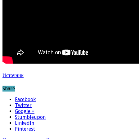
Источник
Share
Facebook
Twitter
Google +
Stumbleupon
LinkedIn
Pinterest