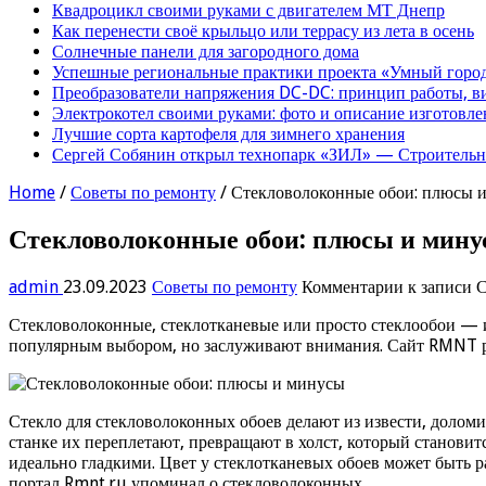
Квадроцикл своими руками с двигателем МТ Днепр
Как перенести своё крыльцо или террасу из лета в осень
Солнечные панели для загородного дома
Успешные региональные практики проекта «Умный город
Преобразователи напряжения DC-DC: принцип работы, в
Электрокотел своими руками: фото и описание изготовле
Лучшие сорта картофеля для зимнего хранения
Сергей Собянин открыл технопарк «ЗИЛ» — Строительна
Home
/
Советы по ремонту
/
Стекловолоконные обои: плюсы 
Стекловолоконные обои: плюсы и мин
admin
23.09.2023
Советы по ремонту
Комментарии
к записи 
Стекловолоконные, стеклотканевые или просто стеклообои — и
популярным выбором, но заслуживают внимания. Сайт RMNT ра
Стекло для стекловолоконных обоев делают из извести, доломи
станке их переплетают, превращают в холст, который становит
идеально гладкими. Цвет у стеклотканевых обоев может быть р
портал Rmnt.ru упоминал о стекловолоконных.