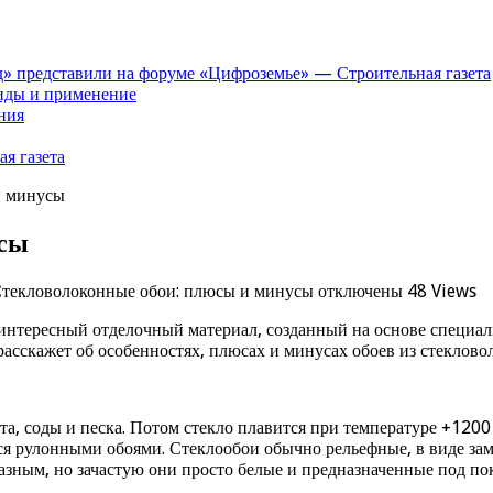
» представили на форуме «Цифроземье» — Строительная газета
иды и применение
ния
я газета
и минусы
усы
Стекловолоконные обои: плюсы и минусы
отключены
48 Views
нтересный отделочный материал, созданный на основе специальн
сскажет об особенностях, плюсах и минусах обоев из стеклово
та, соды и песка. Потом стекло плавится при температуре +1200
ся рулонными обоями. Стеклообои обычно рельефные, в виде зам
азным, но зачастую они просто белые и предназначенные под пок