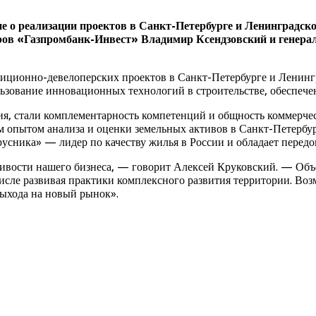
 о реализации проектов в Санкт-Петербурге и Ленинградск
оров «Газпромбанк-Инвест» Владимир Ксендзовский и генер
иционно-девелоперских проектов в Санкт-Петербурге и Ленингр
ьзование инновационных технологий в строительстве, обеспечен
, стали комплементарность компетенций и общность коммерче
опытом анализа и оценки земельных активов в Санкт-Петербург
усника» — лидер по качеству жилья в России и обладает передо
ивости нашего бизнеса, — говорит Алексей Круковский. — Объе
исле развивая практики комплексного развития территории. Воз
выхода на новый рынок».