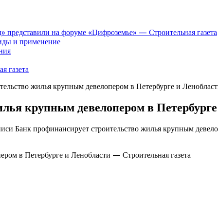
» представили на форуме «Цифроземье» — Строительная газета
иды и применение
ния
я газета
тельство жилья крупным девелопером в Петербурге и Ленобласт
лья крупным девелопером в Петербурге
писи Банк профинансирует строительство жилья крупным девело