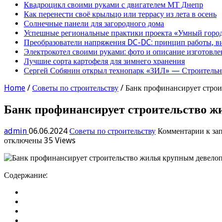
Квадроцикл своими руками с двигателем МТ Днепр
Как перенести своё крыльцо или террасу из лета в осень
Солнечные панели для загородного дома
Успешные региональные практики проекта «Умный город
Преобразователи напряжения DC-DC: принцип работы, в
Электрокотел своими руками: фото и описание изготовле
Лучшие сорта картофеля для зимнего хранения
Сергей Собянин открыл технопарк «ЗИЛ» — Строительна
Home
/
Советы по строительству
/
Банк профинансирует строи
Банк профинансирует строительство жи
admin
06.06.2024
Советы по строительству
Комментарии
к за
отключены
35 Views
Содержание: