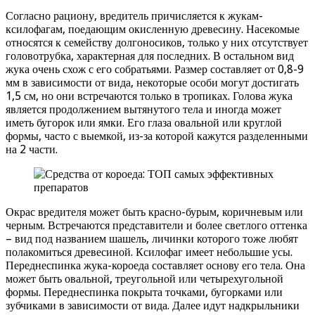
Согласно рациону, вредитель причисляется к жукам-
ксилофагам, поедающим окисленную древесину. Насекомые
относятся к семейству долгоносиков, только у них отсутствует
головотрубка, характерная для последних. В остальном вид
жука очень схож с его собратьями. Размер составляет от 0,8-9
мм в зависимости от вида, некоторые особи могут достигать
1,5 см, но они встречаются только в тропиках. Голова жука
является продолжением вытянутого тела и иногда может
иметь бугорок или ямки. Его глаза овальной или круглой
формы, часто с выемкой, из-за которой кажутся разделенными
на 2 части.
Окрас вредителя может быть красно-бурым, коричневым или
черным. Встречаются представители и более светлого оттенка
– вид под названием шашель, личинки которого тоже любят
полакомиться древесиной. Ксилофаг имеет небольшие усы.
Переднеспинка жука-короеда составляет основу его тела. Она
может быть овальной, треугольной или четырехугольной
формы. Переднеспинка покрыта точками, бугорками или
зубчиками в зависимости от вида. Далее идут надкрыльники