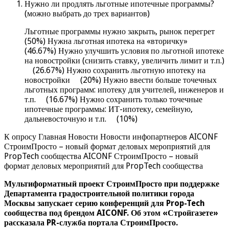
Нужно ли продлять льготные ипотечные программы?
(можно выбрать до трех вариантов)
Льготные программы нужно закрыть, рынок перегрет
(50%) Нужна льготная ипотека на «вторичку»
(46.67%) Нужно улучшить условия по льготной ипотеке
на новостройки (снизить ставку, увеличить лимит и т.п.)
(26.67%) Нужно сохранить льготную ипотеку на
новостройки (20%) Нужно ввести больше точечных
льготных программ: ипотеку для учителей, инженеров и
т.п. (16.67%) Нужно сохранить только точечные
ипотечные программы: ИТ-ипотеку, семейную,
дальневосточную и т.п. (10%)
К опросу Главная Новости Новости инфопартнеров AICONF
СтроимПросто – новый формат деловых мероприятий для
PropTech сообщества AICONF СтроимПросто – новый
формат деловых мероприятий для PropTech сообщества
Мультиформатный проект СтроимПросто при поддержке
Департамента градостроительной политики города
Москвы запускает серию конференций для Prop-Tech
сообщества под брендом AICONF. Об этом «Стройгазете»
рассказала PR-служба портала СтроимПросто.