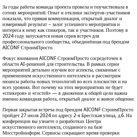
За годы работы команда проекта провела и поучаствовала в
сотнях мероприятий. Опыт и отклики экспертов-участников
показали, что прямая коммуникация, открытый диалог и
измеримый результат – залог успешного мероприятия и
интереса к нему как спикеров, так и участников. Поэтому в
2024 году запускается новая серия встреч для
профессионального сообщества, объединённая под брендом
AICONF СтроимПросто.
Фокус внимания AICONF СтроимПросто сосредоточен в
области AI-решений для строительства. В рамках серии
мероприятий детально изучим все аспекты, связанные с
применением искусственного интеллекта и рассмотрим
нюансы работы новых технологий во всех плоскостях и на
всех уровнях. Вот почему на этих мероприятиях не будет
«спикеров» и «гостей» — в движении к общей цели важна
именно командная работа, открытый диалог и живое общение.
Первая закрытая встреча под брендом AICONF СтроимПросто
пройдет 27 июля 2024 по адресу 2-я Брестская улица, д.6. На
конференции вы узнаете о разработках Центра
искусственного интеллекта, созданного на базе
Мосстройинформ. Сервисы сокращают время проверки