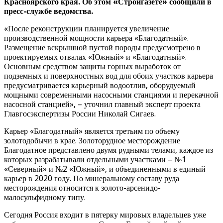
Красноярского края. Об этом «Стройгазете» сообщили в
пресс-службе ведомства.
«После реконструкции планируется увеличение
производственной мощности карьера «Благодатный».
Размещение вскрышной пустой породы предусмотрено в
проектируемых отвалах «Южный» и «Благодатный».
Основным средством защиты горных выработок от
подземных и поверхностных вод для обоих участков карьера
предусматривается карьерный водоотлив, оборудуемый
мощными современными насосными станциями и перекачной
насосной станцией», – уточнил главный эксперт проекта
Главгосэкспертизы России Николай Сигаев.
Карьер «Благодатный» является третьим по объему
золотодобычи в крае. Золоторудное месторождение
Благодатное представлено двумя рудными телами, каждое из
которых разрабатывали отдельными участками – №1
«Северный» и №2 «Южный», и объединенными в единый
карьер в 2020 году. По минеральному составу руда
месторождения относится к золото-арсенидо-
малосульфидному типу.
Сегодня Россия входит в пятерку мировых владельцев уже