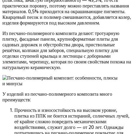
(пластика, зачастую переработанного) — 49,5%, то есть
практически поровну, поэтому можно переставлять названия
материалов. 0,5% приходится на окрашивающие пигменты.
Кварцевый песок и полимер смешиваются, добавляется колер,
изделия формируются под высоким давлением.
Из песчано-полимерного композита делают: тротуарную
плитку, фасадные панели, крупноформатные плиты для
садовых дорожек и обустройства двора, приствольные
решётки, колпаки для заборов, специальную плитку для
отделки ступеней крыльца и лестницы с доборными
элементами, черепицу, которая по своим свойствам похожа на
натуральную керамическую.
У изделий из песчано-полимерного композита много
преимуществ:
Прочность и износостойкость на высоком уровне,
плитка из ППК не боится истираний, солнечных лучей,
её крайне сложно повредить механическими
воздействиями, служит долго — от 20 лет. Однажды
потратившись на песчано-полимерное покрытие для