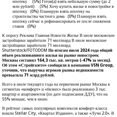
ипотеку (5%) Готов(а) взять небольшую сумму (до 2
млн рублей) (5%) Хочу купить жилье в новостройке в
ипотеку (0%) Планирую взять ипотеку на
строительства частного дома (0%) Планирую взять
ипотеку сейчас и рефинансировать ее после снижения
ставок (0%)
К опросу Реклама Главная Новости Жилье В июле московские
застройщики заработали 71 миллиард В июле московские
застройщики заработали 71 миллиард
Shutterstock/FOTODOM
По итогам июля 2024 года общий
объем реализованного жилья на рынке новостроек
Москвы составил 164,3 тыс. кв. метров (-47% за месяц).
Об этом «Стройгазете» сообщили в компании VSN Group,
уточнив, что выручка игроков рынка недвижимости
превысила 71 млрд рублей.
Всего в июле текущего года на первичном рынке Москвы в
сегментах «комфорт» и «бизнес» было реализовано 3 тыс.
квартир и апартаментов (по дате подписания ДДУ), что на
55% меньше, чем в июне.
В рейтинг самых популярных комплексов комфорт-класса
вошли Stellar City, «Квартал Издание», а также «Лучи 2.0». В