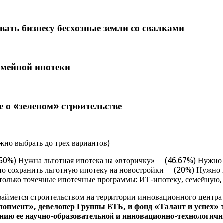
вать бизнесу бесхозные земли со свалками
емейной ипотеки
 о «зеленом» строительстве
но выбрать до трех вариантов)
0%) Нужна льготная ипотека на «вторичку» (46.67%) Нужно у
жно сохранить льготную ипотеку на новостройки (20%) Нужно 
 только точечные ипотечные программы: ИТ-ипотеку, семейную,
займется строительством на территории инновационного центра
лопмент», девелопер Группы ВТБ, и фонд «Талант и успех» 
ию ее научно-образовательной и инновационно-технологично