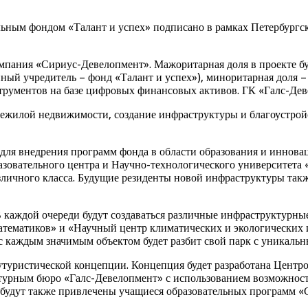
ьным фондом «Талант и успех» подписано в рамках Петербургс
 компания «Сириус-Девелопмент». Мажоритарная доля в проекте
ый учредитель – фонд «Талант и успех»), миноритарная доля –
рументов на базе цифровых финансовых активов. ГК «Галс-Деве
нежилой недвижимости, создание инфраструктуры и благоустройс
 для внедрения программ фонда в области образования и инновац
зовательного центра и Научно-технологического университета 
зличного класса. Будущие резиденты новой инфраструктуры такж
 В каждой очереди будут создаваться различные инфраструктурн
атематиков» и «Научный центр климатических и экологических и
 с каждым значимым объектом будет разбит свой парк с уникал
туристической концепции. Концепция будет разработана Центр
ктурным бюро «Галс-Девелопмент» с использованием возможност
 будут также привлечены учащиеся образовательных программ «С