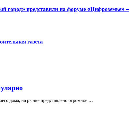
й город» представили на форуме «Цифроземье» —
ительная газета
пулярно
воего дома, на рынке представлено огромное …