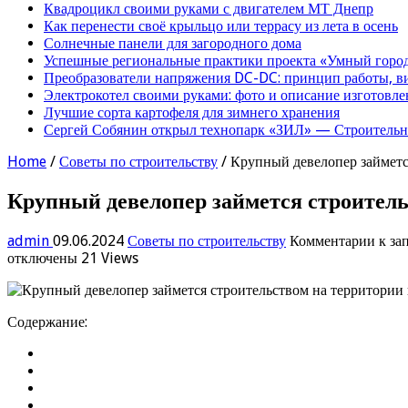
Квадроцикл своими руками с двигателем МТ Днепр
Как перенести своё крыльцо или террасу из лета в осень
Солнечные панели для загородного дома
Успешные региональные практики проекта «Умный город
Преобразователи напряжения DC-DC: принцип работы, в
Электрокотел своими руками: фото и описание изготовле
Лучшие сорта картофеля для зимнего хранения
Сергей Собянин открыл технопарк «ЗИЛ» — Строительна
Home
/
Советы по строительству
/
Крупный девелопер займетс
Крупный девелопер займется строитель
admin
09.06.2024
Советы по строительству
Комментарии
к за
отключены
21 Views
Содержание: