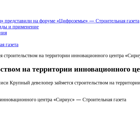
» представили на форуме «Цифроземье» — Строительная газета
иды и применение
ния
я газета
я строительством на территории инновационного центра «Сири
ством на территории инновационного ц
писи Крупный девелопер займется строительством на территори