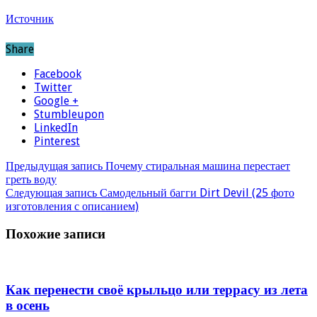
Источник
Share
Facebook
Twitter
Google +
Stumbleupon
LinkedIn
Pinterest
Предыдущая запись
Почему стиральная машина перестает
греть воду
Следующая запись
Самодельный багги Dirt Devil (25 фото
изготовления с описанием)
Похожие записи
Как перенести своё крыльцо или террасу из лета
в осень