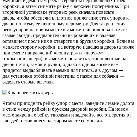
Начинайте демонтаж реек с середины вертикальных стоек
коробки, а затем снимите рейку с верхней поперечины. При
вторичной установке упорных реек сначала повесьте
дверь, чтобы обеспечить плотное прилегание этих упоров к
двери по всему ее неполному периметру. Для закрепления
реек-упоров на новом месте вы можете использовать те же
самые гвозди, предварительно выровняв их и заделав
оставшиеся после них в отверстия в брусках коробки. Если вы
меняете сторону коробки, на которую навешена дверь (а также
при смене направлений «вовнутрь» и «наружу»
открывания двери), вы можете оставить установленные на
двери петли, замок и ручки, однако в одном косяке вам
придется выдалбливать выемки для петель, а в другом —
для установки отбойной пластины с пазом для собачки —
заделать старые выемки.
Чтобы приподнять рейку-упор с места, заведите лезвие долота
в стык между рейкой и бруском дверной коробки. На новом
месте закрепите рейку гвоздями и заделайте все отверстия от
гвоздей, оставшиеся на старом месте ее монтажа.