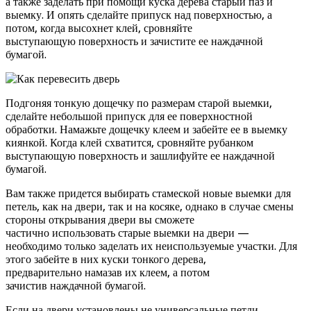
а также заделать при помощи куска дерева старый паз и
выемку. И опять сделайте припуск над поверхностью, а
потом, когда высохнет клей, сровняйте
выступающую поверхность и зачистите ее наждачной
бумагой.
Подгоняя тонкую дощечку по размерам старой выемки,
сделайте небольшой припуск для ее поверхностной
обработки. Намажьте дощечку клеем и забейте ее в выемку
киянкой. Когда клей схватится, сровняйте рубанком
выступающую поверхность и зашлифуйте ее наждачной
бумагой.
Вам также придется выбирать стамеской новые выемки для
петель, как на двери, так и на косяке, однако в случае смены
стороны открывания двери вы сможете
частично использовать старые выемки на двери —
необходимо только заделать их неиспользуемые участки. Для
этого забейте в них куски тонкого дерева,
предварительно намазав их клеем, а потом
зачистив наждачной бумагой.
Если на двери установлены не универсальные петли