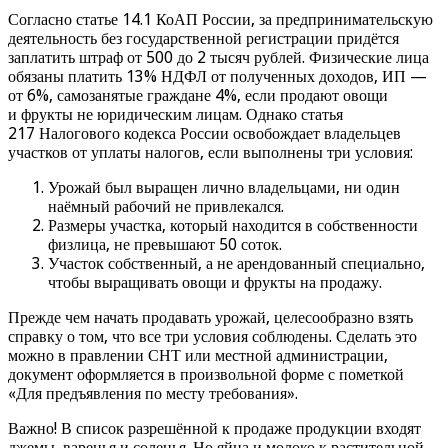
Согласно статье 14.1 КоАП России, за предпринимательскую
деятельность без государственной регистрации придётся
заплатить штраф от 500 до 2 тысяч рублей. Физические лица
обязаны платить 13% НДФЛ от полученных доходов, ИП —
от 6%, самозанятые граждане 4%, если продают овощи
и фрукты не юридическим лицам. Однако статья
217 Налогового кодекса России освобождает владельцев
участков от уплаты налогов, если выполнены три условия:
Урожай был выращен лично владельцами, ни один
наёмный рабочий не привлекался.
Размеры участка, который находится в собственности
физлица, не превышают 50 соток.
Участок собственный, а не арендованный специально,
чтобы выращивать овощи и фрукты на продажу.
Прежде чем начать продавать урожай, целесообразно взять
справку о том, что все три условия соблюдены. Сделать это
можно в правлении СНТ или местной администрации,
документ оформляется в произвольной форме с пометкой
«Для предъявления по месту требования».
Важно! В список разрешённой к продаже продукции входят
джемы, варенья и соленья. Но яйца и молоко к растительной