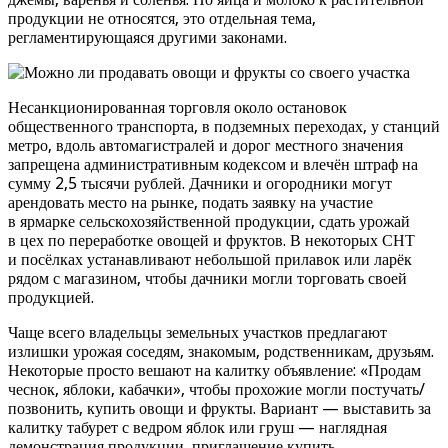
продукции не относятся, это отдельная тема,
регламентирующаяся другими законами.
Несанкционированная торговля около остановок
общественного транспорта, в подземных переходах, у станций
метро, вдоль автомагистралей и дорог местного значения
запрещена административным кодексом и влечён штраф на
сумму 2,5 тысячи рублей. Дачники и огородники могут
арендовать место на рынке, подать заявку на участие
в ярмарке сельскохозяйственной продукции, сдать урожай
в цех по переработке овощей и фруктов. В некоторых СНТ
и посёлках устанавливают небольшой прилавок или ларёк
рядом с магазином, чтобы дачники могли торговать своей
продукцией.
Чаще всего владельцы земельных участков предлагают
излишки урожая соседям, знакомым, родственникам, друзьям.
Некоторые просто вешают на калитку объявление: «Продам
чеснок, яблоки, кабачки», чтобы прохожие могли постучать/
позвонить, купить овощи и фрукты. Вариант — выставить за
калитку табурет с ведром яблок или груш — наглядная
демонстрация продукции, приглашение купить.