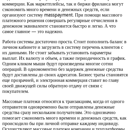
коммерции. Как маркетплейсы, так и биржи фриланса могут
сэкономить много времени и денежных средств, если
организуют систему masspayment. При помощи массового
платежного решения совершать регулярные отчисления в
денежном эквиваленте становится быстро и легко. А что
самое главное — это надежно.
Работа системы достаточно проста. Стоит пополнить баланс в
личном кабинете и загрузить в систему перечень клиентов с
их данными. Не стоит забывать установить параметры
выплат. Их валюту и объем, а также периодичность и график.
Одним кликом мыши будут произведены многие сотни
операций. В одномоментно без задержек денежные средства
будут доставлены до своих адресатов. Бизнес траты становятся
еще прозрачней, и электронная коммерция ставит во главу
своей движущей силы обратную отдачу от связи с
покупателем.
Массовые платежи относятся к транзакциям, когда от одного
отправителя одновременно были отправлены денежные
средства сразу нескольким получателям. Это однозначно
помогает сэкономить много времени и денежных средств, как
происходило бы при личной отправке каждому индивиду.
Осуществляют массовые платежи компании и техплатформы,