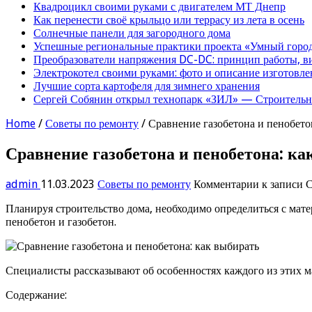
Квадроцикл своими руками с двигателем МТ Днепр
Как перенести своё крыльцо или террасу из лета в осень
Солнечные панели для загородного дома
Успешные региональные практики проекта «Умный город
Преобразователи напряжения DC-DC: принцип работы, в
Электрокотел своими руками: фото и описание изготовле
Лучшие сорта картофеля для зимнего хранения
Сергей Собянин открыл технопарк «ЗИЛ» — Строительна
Home
/
Советы по ремонту
/
Сравнение газобетона и пенобето
Сравнение газобетона и пенобетона: ка
admin
11.03.2023
Советы по ремонту
Комментарии
к записи С
Планируя строительство дома, необходимо определиться с мат
пенобетон и газобетон.
Специалисты рассказывают об особенностях каждого из этих ма
Содержание: