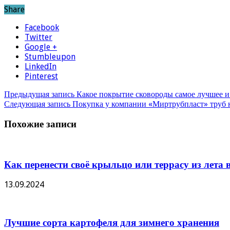
Share
Facebook
Twitter
Google +
Stumbleupon
LinkedIn
Pinterest
Предыдущая запись
Какое покрытие сковороды самое лучшее и
Следующая запись
Покупка у компании «Миртрубпласт» труб 
Похожие записи
Как перенести своё крыльцо или террасу из лета в
13.09.2024
Лучшие сорта картофеля для зимнего хранения