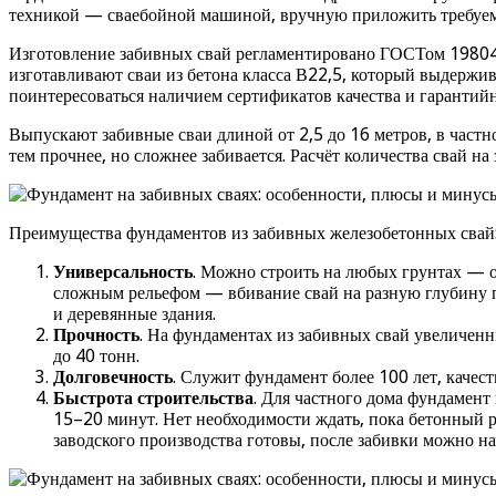
техникой — сваебойной машиной, вручную приложить требуем
Изготовление забивных свай регламентировано ГОСТом 19804–
изготавливают сваи из бетона класса В22,5, который выдержи
поинтересоваться наличием сертификатов качества и гарантий
Выпускают забивные сваи длиной от 2,5 до 16 метров, в частн
тем прочнее, но сложнее забивается. Расчёт количества свай 
Преимущества фундаментов из забивных железобетонных свай
Универсальность
. Можно строить на любых грунтах — о
сложным рельефом — вбивание свай на разную глубину по
и деревянные здания.
Прочность
. На фундаментах из забивных свай увеличен
до 40 тонн.
Долговечность
. Служит фундамент более 100 лет, качес
Быстрота строительства
. Для частного дома фундамент
15–20 минут. Нет необходимости ждать, пока бетонный р
заводского производства готовы, после забивки можно на