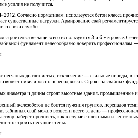
ые усилия не получится.
2012. Согласно нормативам, используется бетон класса прочно
вает существенные нагрузки. Армирование свай регламентирует
ного срока службы.
ом строительстве чаще всего используются 3 и 6 метровые. Сече
на забивной фундамент целесообразно доверить профессионалам 
:
т песчаных до глинистых, исключение — скальные породы, в кот
зволяет нивелировать перепад высот. Строят на свайных фунда
ных диаметра и длины строят высотные здания, промышленные и
твенный железобетон не боится пучения грунтов, перепадов темп
 из забивных свай можно возвести всего за день — профессиона
аствор наберёт прочность, как в случае с плитными и ленточны
чинать строить несущие стены.