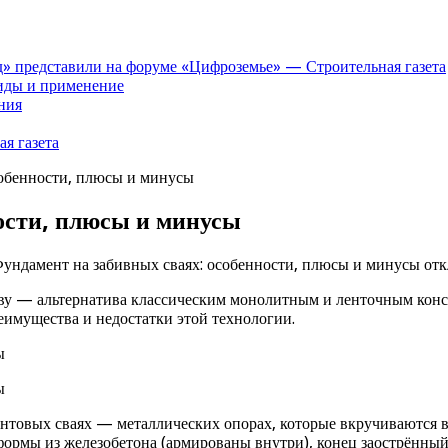
» представили на форуме «Цифроземье» — Строительная газета
иды и применение
ния
я газета
собенности, плюсы и минусы
ости, плюсы и минусы
Фундамент на забивных сваях: особенности, плюсы и минусы
отк
чву — альтернатива классическим монолитным и ленточным кон
еимущества и недостатки этой технологии.
интовых сваях — металлических опорах, которые вкручиваются в 
формы из железобетона (армированы внутри), конец заострённый