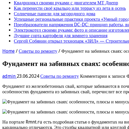
Квадроцикл своими руками с двигателем МТ Днепр
Как перенести своё крыльцо или террасу из лета в осень
Солнечные панели для загородного дома
Успешные региональные практики проекта «Умный город
Преобразователи напряжения DC-DC: принцип работы, в
Электрокотел своими руками: фото и описание изготовле
Лучшие сорта картофеля для зимнего хранения
Сергей Собянин открыл технопарк «ЗИЛ» — Строительна
Home
/
Советы по ремонту
/
Фундамент на забивных сваях: о
Фундамент на забивных сваях: особенн
admin
23.06.2024
Советы по ремонту
Комментарии
к записи 
Фундамент из железобетонных свай, которые забиваются в по
особенностях фундамента из забивных свай, перечислит все пр
На портале Rmnt.ru есть подробная статья о фундаментах на в
кардинально отличаются. Это столбы квадратной или круглой 