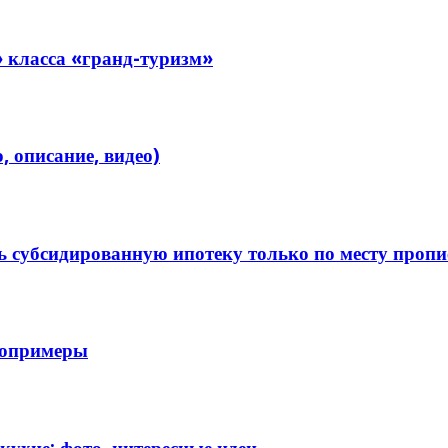
 класса «гранд-туризм»
 описание, видео)
 субсидированную ипотеку только по месту пропи
топримеры