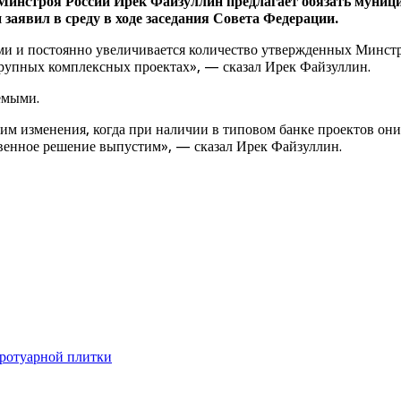
Минстроя России Ирек Файзуллин предлагает обязать муниц
заявил в среду в ходе заседания Совета Федерации.
ми и постоянно увеличивается количество утвержденных Минстр
рупных комплексных проектах», — сказал Ирек Файзуллин.
уемыми.
сим изменения, когда при наличии в типовом банке проектов он
твенное решение выпустим», — сказал Ирек Файзуллин.
тротуарной плитки