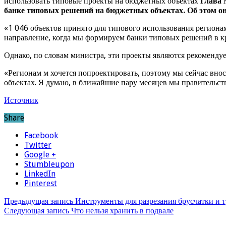
использовать типовые проекты на бюджетных объектах
Глава 
банке типовых решений на бюджетных объектах. Об этом он 
«1 046 объектов принято для типового использования региона
направление, когда мы формируем банки типовых решений в к
Однако, по словам министра, эти проекты являются рекоменд
«Регионам м хочется попроектировать, поэтому мы сейчас вно
объектах. Я думаю, в ближайшие пару месяцев мы правительс
Источник
Share
Facebook
Twitter
Google +
Stumbleupon
LinkedIn
Pinterest
Предыдущая запись
Инструменты для разрезания брусчатки и 
Следующая запись
Что нельзя хранить в подвале