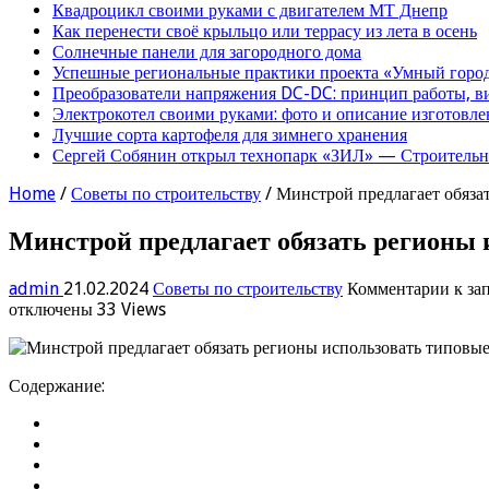
Квадроцикл своими руками с двигателем МТ Днепр
Как перенести своё крыльцо или террасу из лета в осень
Солнечные панели для загородного дома
Успешные региональные практики проекта «Умный город
Преобразователи напряжения DC-DC: принцип работы, в
Электрокотел своими руками: фото и описание изготовле
Лучшие сорта картофеля для зимнего хранения
Сергей Собянин открыл технопарк «ЗИЛ» — Строительна
Home
/
Советы по строительству
/
Минстрой предлагает обяза
Минстрой предлагает обязать регионы 
admin
21.02.2024
Советы по строительству
Комментарии
к за
отключены
33 Views
Содержание: