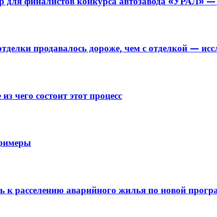
р для финалистов конкурса автозавода «УРАЛ» — 
отделки продавалось дороже, чем с отделкой — ис
з чего состоит этот процесс
примеры
ить к расселению аварийного жилья по новой прог