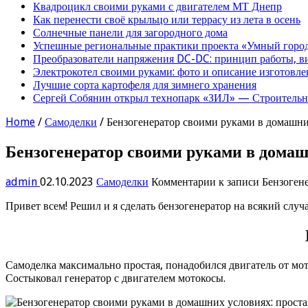
Квадроцикл своими руками с двигателем МТ Днепр
Как перенести своё крыльцо или террасу из лета в осень
Солнечные панели для загородного дома
Успешные региональные практики проекта «Умный город
Преобразователи напряжения DC-DC: принцип работы, в
Электрокотел своими руками: фото и описание изготовле
Лучшие сорта картофеля для зимнего хранения
Сергей Собянин открыл технопарк «ЗИЛ» — Строительна
Home
/
Самоделки
/
Бензогенератор своими руками в домашни
Бензогенератор своими руками в домаш
admin
02.10.2023
Самоделки
Комментарии
к записи Бензоген
Привет всем! Решил и я сделать бензогенератор на всякий случ
Самоделка максимально простая, понадобился двигатель от мото
Состыковал генератор с двигателем мотокосы.