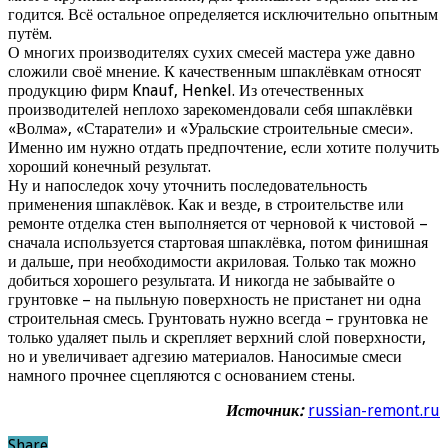
годится. Всё остальное определяется исключительно опытным
путём.
О многих производителях сухих смесей мастера уже давно
сложили своё мнение. К качественным шпаклёвкам относят
продукцию фирм Knauf, Henkel. Из отечественных
производителей неплохо зарекомендовали себя шпаклёвки
«Волма», «Старатели» и «Уральские строительные смеси».
Именно им нужно отдать предпочтение, если хотите получить
хороший конечный результат.
Ну и напоследок хочу уточнить последовательность
применения шпаклёвок. Как и везде, в строительстве или
ремонте отделка стен выполняется от черновой к чистовой –
сначала используется стартовая шпаклёвка, потом финишная
и дальше, при необходимости акриловая. Только так можно
добиться хорошего результата. И никогда не забывайте о
грунтовке – на пыльную поверхность не пристанет ни одна
строительная смесь. Грунтовать нужно всегда – грунтовка не
только удаляет пыль и скрепляет верхний слой поверхности,
но и увеличивает адгезию материалов. Наносимые смеси
намного прочнее сцепляются с основанием стены.
Источник:
russian-remont.ru
Share