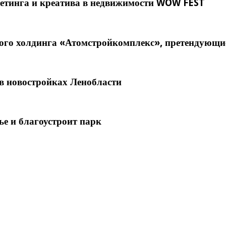
кетинга и креатива в недвижимости WOW FEST
го холдинга «Атомстройкомплекс», претендующи
в новостройках Ленобласти
е и благоустроит парк