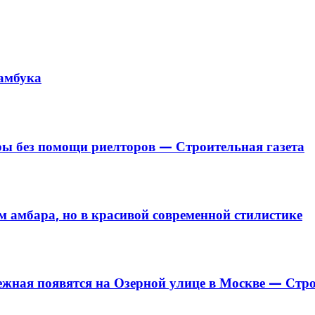
бамбука
ры без помощи риелторов — Строительная газета
м амбара, но в красивой современной стилистике
жная появятся на Озерной улице в Москве — Стро