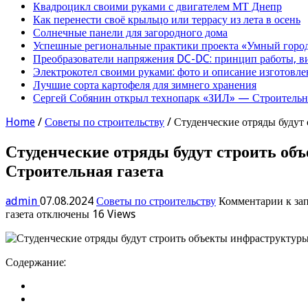
Квадроцикл своими руками с двигателем МТ Днепр
Как перенести своё крыльцо или террасу из лета в осень
Солнечные панели для загородного дома
Успешные региональные практики проекта «Умный город
Преобразователи напряжения DC-DC: принцип работы, в
Электрокотел своими руками: фото и описание изготовле
Лучшие сорта картофеля для зимнего хранения
Сергей Собянин открыл технопарк «ЗИЛ» — Строительна
Home
/
Советы по строительству
/
Студенческие отряды будут
Студенческие отряды будут строить об
Строительная газета
admin
07.08.2024
Советы по строительству
Комментарии
к за
газета
отключены
16 Views
Содержание: