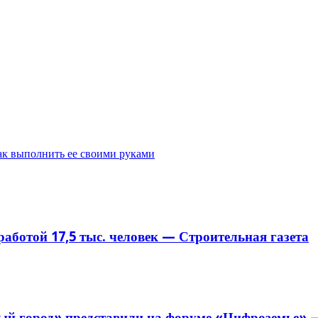
ак выполнить ее своими руками
аботой 17,5 тыс. человек — Строительная газета
й город» представили на форуме «Цифроземье» —