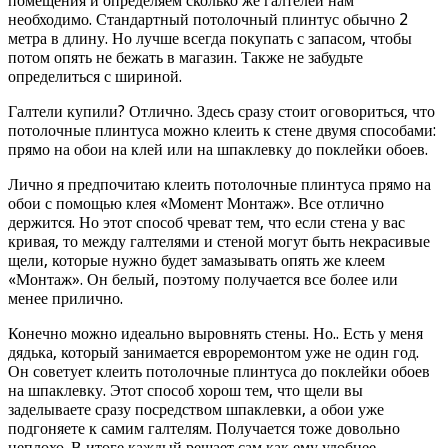
помещения и определяем сколько же галтелей нам
необходимо. Стандартный потолочный плинтус обычно 2
метра в длину. Но лучше всегда покупать с запасом, чтобы
потом опять не бежать в магазин. Также не забудьте
определиться с шириной.
Галтели купили? Отлично. Здесь сразу стоит оговориться, что
потолочные плинтуса можно клеить к стене двумя способами:
прямо на обои на клей или на шпаклевку до поклейки обоев.
Лично я предпочитаю клеить потолочные плинтуса прямо на
обои с помощью клея «Момент Монтаж». Все отлично
держится. Но этот способ чреват тем, что если стена у вас
кривая, то между галтелями и стеной могут быть некрасивые
щели, которые нужно будет замазывать опять же клеем
«Монтаж». Он белый, поэтому получается все более или
менее прилично.
Конечно можно идеально выровнять стены. Но.. Есть у меня
дядька, который занимается евроремонтом уже не один год.
Он советует клеить потолочные плинтуса до поклейки обоев
на шпаклевку. Этот способ хорош тем, что щели вы
заделываете сразу посредством шпаклевки, а обои уже
подгоняете к самим галтелям. Получается тоже довольно
неплохо. В итоге каждый решает сам как ему удобнее