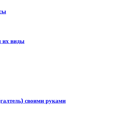
усы
и их виды
(галтель) своими руками