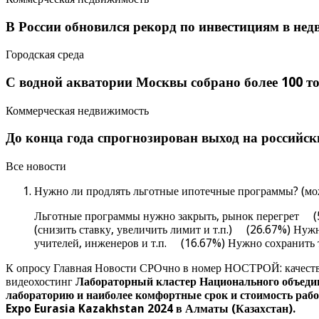
В России обновился рекорд по инвестициям в не
Городская среда
С водной акватории Москвы собрано более 100 т
Коммерческая недвижимость
До конца года спрогнозирован выход на российс
Все новости
Нужно ли продлять льготные ипотечные программы? (мож
Льготные программы нужно закрыть, рынок перегрет (5
(снизить ставку, увеличить лимит и т.п.) (26.67%) Ну
учителей, инженеров и т.п. (16.67%) Нужно сохранить
К опросу Главная Новости СРОчно в номер НОСТРОЙ: качеств
видеохостинг
Лабораторный кластер Национального объеди
лабораторию и наиболее комфортные срок и стоимость раб
Expo Eurasia Kazakhstan 2024 в Алматы (Казахстан).