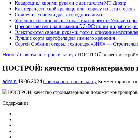
Квадроцикл своими руками с двигателем МТ Днепр
Как перенести своё крыльцо или террасу из лета в осень
Солнечные панели для загородного дома
Успешные региональные практики проекта «Умный город
Преобразователи напряжения DC-DC: принцип работы, в
Электрокотел своими руками: фото и описание изготовле
Лучшие сорта картофеля для зимнего хранения
Сергей Собянин открыл технопарк «ЗИЛ» — Строительна
Home
/
Советы по строительству
/
НОСТРОЙ: качество стройма
НОСТРОЙ: качество стройматериалов п
admin
19.06.2024
Советы по строительству
Комментарии
к за
Содержание: