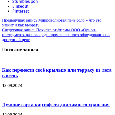
Stumbleupon
LinkedIn
Pinterest
Предыдущая запись
Микроволновая печь соло – что это
значит и как выбрать
Следующая запись
Покупка от фирмы ООО «Орион-
инструмент» разного рода промышленного оборудования по
доступной цене
Похожие записи
Как перенести своё крыльцо или террасу из лета
в осень
13.09.2024
Лучшие сорта картофеля для зимнего хранения
12.09.2024