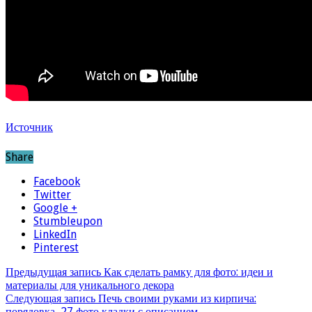
Источник
Share
Facebook
Twitter
Google +
Stumbleupon
LinkedIn
Pinterest
Предыдущая запись
Как сделать рамку для фото: идеи и
материалы для уникального декора
Следующая запись
Печь своими руками из кирпича:
порядовка, 27 фото кладки с описанием