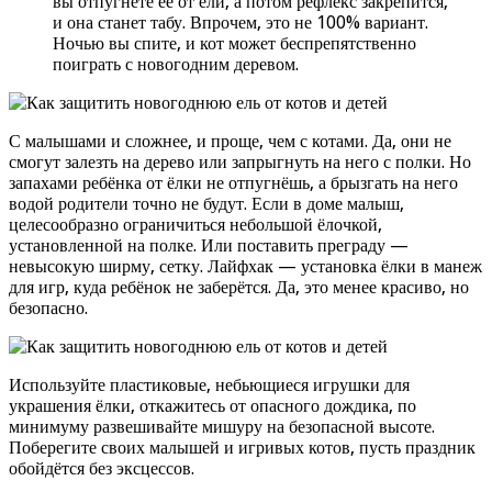
вы отпугнёте её от ели, а потом рефлекс закрепится,
и она станет табу. Впрочем, это не 100% вариант.
Ночью вы спите, и кот может беспрепятственно
поиграть с новогодним деревом.
С малышами и сложнее, и проще, чем с котами. Да, они не
смогут залезть на дерево или запрыгнуть на него с полки. Но
запахами ребёнка от ёлки не отпугнёшь, а брызгать на него
водой родители точно не будут. Если в доме малыш,
целесообразно ограничиться небольшой ёлочкой,
установленной на полке. Или поставить преграду —
невысокую ширму, сетку. Лайфхак — установка ёлки в манеж
для игр, куда ребёнок не заберётся. Да, это менее красиво, но
безопасно.
Используйте пластиковые, небьющиеся игрушки для
украшения ёлки, откажитесь от опасного дождика, по
минимуму развешивайте мишуру на безопасной высоте.
Поберегите своих малышей и игривых котов, пусть праздник
обойдётся без эксцессов.