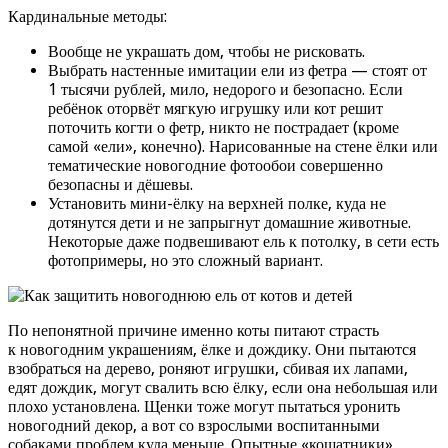
Кардинальные методы:
Вообще не украшать дом, чтобы не рисковать.
Выбрать настенные имитации ели из фетра — стоят от
1 тысячи рублей, мило, недорого и безопасно. Если
ребёнок оторвёт мягкую игрушку или кот решит
поточить когти о фетр, никто не пострадает (кроме
самой «ели», конечно). Нарисованные на стене ёлки или
тематические новогодние фотообои совершенно
безопасны и дёшевы.
Установить мини-ёлку на верхней полке, куда не
дотянутся дети и не запрыгнут домашние животные.
Некоторые даже подвешивают ель к потолку, в сети есть
фотопримеры, но это сложный вариант.
По непонятной причине именно коты питают страсть
к новогодним украшениям, ёлке и дождику. Они пытаются
взобраться на дерево, роняют игрушки, сбивая их лапами,
едят дождик, могут свалить всю ёлку, если она небольшая или
плохо установлена. Щенки тоже могут пытаться уронить
новогодний декор, а вот со взрослыми воспитанными
собаками проблем куда меньше. Опытные «кошатники»