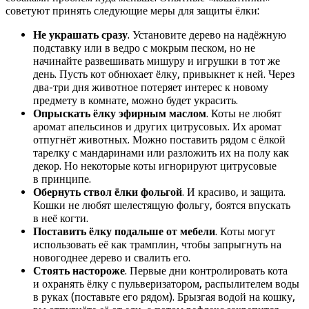
советуют принять следующие меры для защиты ёлки:
Не украшать сразу
. Установите дерево на надёжную
подставку или в ведро с мокрым песком, но не
начинайте развешивать мишуру и игрушки в тот же
день. Пусть кот обнюхает ёлку, привыкнет к ней. Через
два-три дня животное потеряет интерес к новому
предмету в комнате, можно будет украсить.
Опрыскать ёлку эфирным маслом
. Коты не любят
аромат апельсинов и других цитрусовых. Их аромат
отпугнёт животных. Можно поставить рядом с ёлкой
тарелку с мандаринами или разложить их на полу как
декор. Но некоторые коты игнорируют цитрусовые
в принципе.
Обернуть ствол ёлки фольгой
. И красиво, и защита.
Кошки не любят шелестящую фольгу, боятся впускать
в неё когти.
Поставить ёлку подальше от мебели
. Коты могут
использовать её как трамплин, чтобы запрыгнуть на
новогоднее дерево и свалить его.
Стоять настороже
. Первые дни контролировать кота
и охранять ёлку с пульверизатором, распылителем воды
в руках (поставьте его рядом). Брызгая водой на кошку,