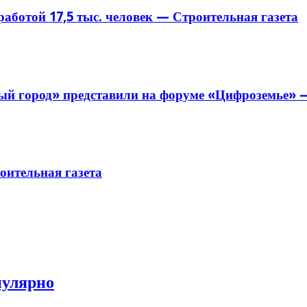
аботой 17,5 тыс. человек — Строительная газета
й город» представили на форуме «Цифроземье» —
ительная газета
пулярно