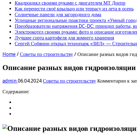
Квадроцикл своими руками с двигателем МТ Днепр
Как перенести своё крыльцо или террасу из лета в осень
Солнечные панели для загородного дома
Успешные региональные практики проекта «Умный город
Преобразователи напряжения DC-DC: принцип работы, в
Электрокотел своими руками: фото и описание изготовле
Лучшие сорта картофеля для зимнего хранения
Сергей Собянин открыл технопарк «ЗИЛ» — Строительна
Home
/
Советы по строительству
/
Описание разных видов гид
Описание разных видов гидроизоляции
admin
06.04.2024
Советы по строительству
Комментарии
к за
Содержание: