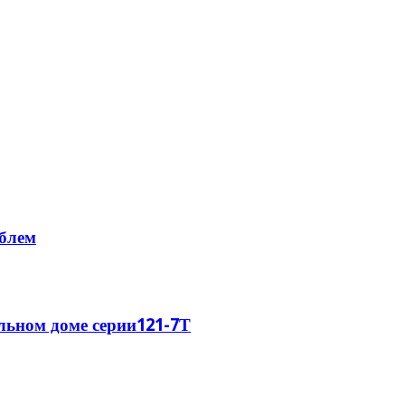
облем
ельном доме серии121-7Т