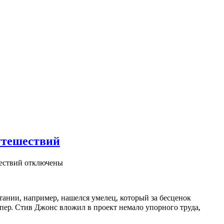
утешествий
ествий
отключены
тании, например, нашелся умелец, который за бесценок
ер. Стив Джонс вложил в проект немало упорного труда,