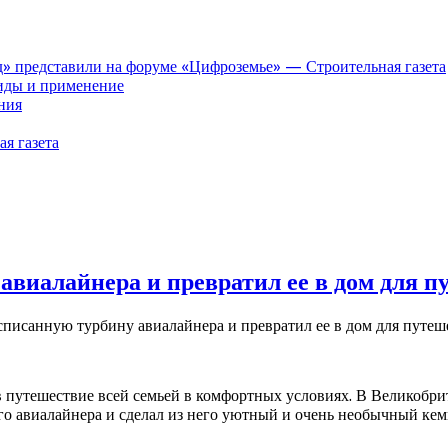
» представили на форуме «Цифроземье» — Строительная газета
иды и применение
ния
я газета
авиалайнера и превратил ее в дом для п
списанную турбину авиалайнера и превратил ее в дом для путеш
в путешествие всей семьей в комфортных условиях. В Великобри
 авиалайнера и сделал из него уютный и очень необычный кемп