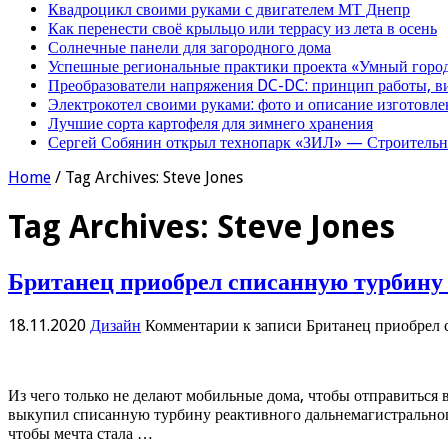
Квадроцикл своими руками с двигателем МТ Днепр
Как перенести своё крыльцо или террасу из лета в осень
Солнечные панели для загородного дома
Успешные региональные практики проекта «Умный город
Преобразователи напряжения DC-DC: принцип работы, в
Электрокотел своими руками: фото и описание изготовле
Лучшие сорта картофеля для зимнего хранения
Сергей Собянин открыл технопарк «ЗИЛ» — Строительна
Home
/
Tag Archives: Steve Jones
Tag Archives:
Steve Jones
Британец приобрел списанную турбину 
18.11.2020
Дизайн
Комментарии
к записи Британец приобрел 
Из чего только не делают мобильные дома, чтобы отправиться 
выкупил списанную турбину реактивного дальнемагистрального
чтобы мечта стала …